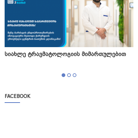
სიახლე ტრავმატოლოგიის მიმართულებით
თ
გ
FACEBOOK