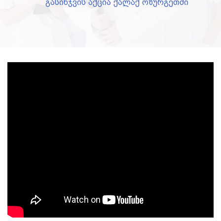
გასინჯვის აქცია ქალაქ ოზურგეთში