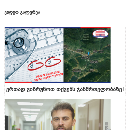
ᲕᲘᲓᲔᲝ ᲒᲐᲚᲔᲠᲔᲐ
ერთად ვიზრუნოთ თქვენს ჯანმრთელობაზე!