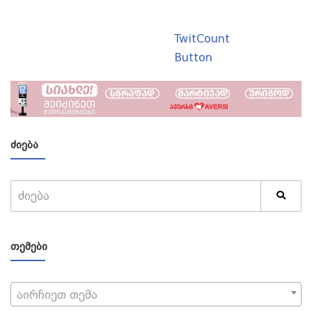
TwitCount
Button
ᲫᲘᲔᲑᲐ
ᲗᲔᲛᲔᲑᲘ
აირჩიეთ თემა