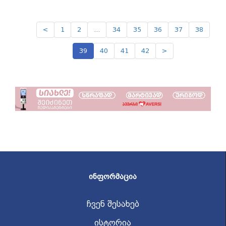
<
1
2
...
34
35
36
37
38
39
40
41
42
>
ᲘᲜᲤᲝᲠᲛᲐᲪᲘᲐ
ჩვენ შესახებ
ისტორია