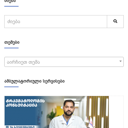
ᲫᲘᲔᲑᲐ
ᲗᲔᲛᲔᲑᲘ
აირჩიეთ თემა
ᲐᲛᲑᲣᲚᲐᲢᲝᲠᲘᲣᲚᲘ ᲡᲔᲠᲕᲘᲡᲔᲑᲘ