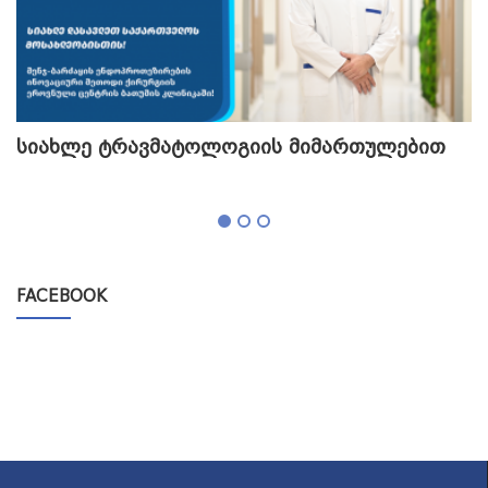
სიახლე ტრავმატოლოგიის მიმართულებით
თ
გ
FACEBOOK