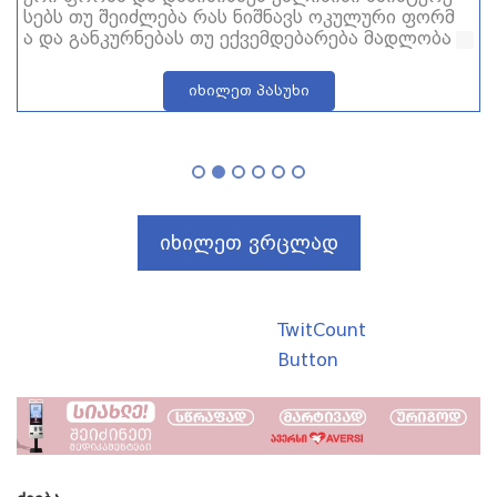
სებს თუ შეიძლება რას ნიშნავს ოკულური ფორმ
ა და განკურნებას თუ ექვემდებარება მადლობა
იხილეთ პასუხი
იხილეთ ვრცლად
TwitCount
Button