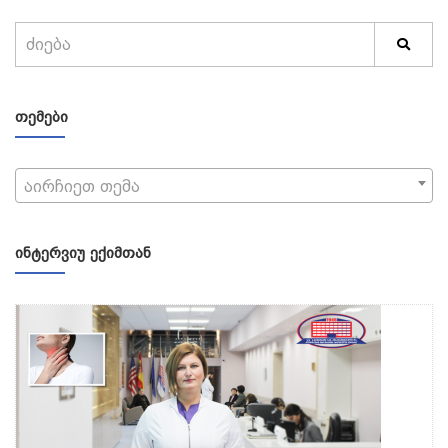
ᲗᲔᲛᲔᲑᲘ
აირჩიეთ თემა
ᲘᲜᲢᲔᲠᲕᲘᲣ ᲔᲥᲘᲛᲗᲐᲜ