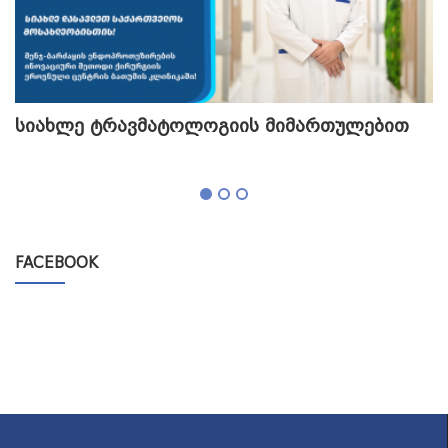
სიახლე ტრავმატოლოგიის მიმართულებით
თ
გ
FACEBOOK