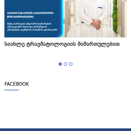
სიახლე ტრავმატოლოგიის მიმართულებით
თ
გ
FACEBOOK